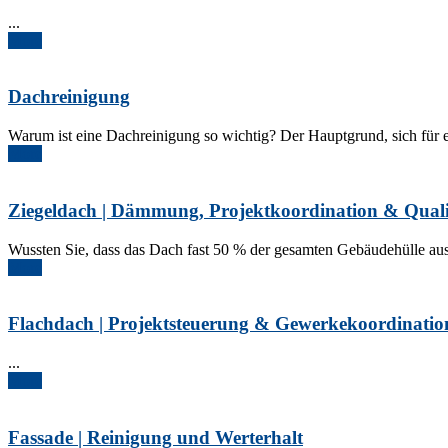
...
More
Dachreinigung
Warum ist eine Dachreinigung so wichtig? Der Hauptgrund, sich für ei
More
Ziegeldach | Dämmung, Projektkoordination & Quali
Wussten Sie, dass das Dach fast 50 % der gesamten Gebäudehülle ausma
More
Flachdach | Projektsteuerung & Gewerkekoordinatio
...
More
Fassade | Reinigung und Werterhalt