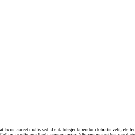
at lacus laoreet mollis sed id elit. Integer bibendum lobortis velit, elei
 Nullam ac odio non ligula semper auctor. Aliquam nec est leo, nec dict