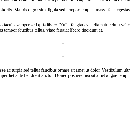
bortis. Mauris dignissim, ligula sed tempor tempus, massa felis egestas 
sto iaculis semper sed quis libero. Nulla feugiat est a diam tincidunt ve
tempor faucibus tellus, vitae feugiat libero tincidunt et.
sse ac turpis sed tellus faucibus ornare sit amet ut dolor. Vestibulum ul
perdiet ante hendrerit auctor. Donec posuere nisi sit amet augue tempus 