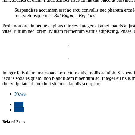
Suspendisse accumsan erat ac arcu convallis nec pharetra eros lo
non scelerisque nisi.
Bill Biggins, BigCorp
Proin non orci in neque dapibus ultrices. Integer sit amet mauris at ju
vitae, rutrum nec lorem. Nullam fermentum varius adipiscing. Phasellus 
Integer felis diam, malesuada ac dictum quis, mollis ac nibh. Suspendi
iaculis sodales quam, non blandit sem bibendum ac. Integer eu risus im
dui, vulputate id tincidunt sit amet, iaculis sed quam.
News
Prev
Next
Related Posts