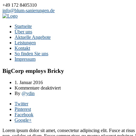
+49 172 8405310
info@blum-sanierungen.de
Startseite
Über uns
Aktuelle Angebote
Leistungen
Kontakt
So finden Sie uns
Impressum
BigCorp employs Bricky
1. Januar 2016
für
Kommentare deaktiviert
BigCorp
By
@ydin
employs
Twitter
Bricky
Pinterest
Facebook
Google+
Lorem ipsum dolor sit amet, consectetur adipiscing elit. Fusce at risus 
non, sodales ut diam. Fusce semper risus eu magna placerat pulvinar.